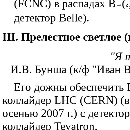
(FCNC) в распадах B
(
детектор Belle).
III. Прелестное светлое 
"Я 
И.В. Бунша (к/ф "Иван 
Его дожны обеспечить B
коллайдер LHC (CERN) (вс
осенью 2007 г.) с детект
коллайдер Tevatron.