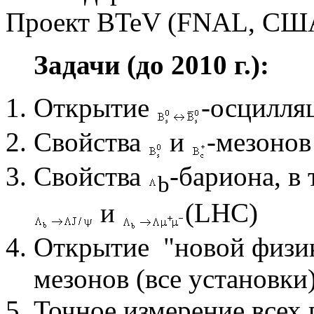
Проект BTeV (FNAL, США)
Задачи (до 2010 г.):
Открытие
-осцилля
Свойства
и
-мезонов
Свойства
-бариона, в
b
и
(LHC)
Открытие "новой физик
мезонов (все установки)
Точное измерение всех 