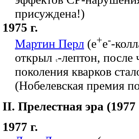
присуждена!)
1975 г.
+
-
Мартин Перл
(e
e
-кол
открыл
-лептон, после
поколения кварков ста
(Нобелевская премия по 
II. Прелестная эра (1977 
1977 г.