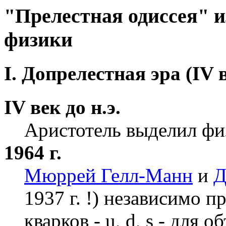
"Прелестная одиссея" и
физики
I. Допрелестная эра (IV ве
IV век до н.э.
Аристотель выделил физ
1964 г.
Мюррей Гелл-Манн
и
Д
1937 г. !) независимо 
кварков - u, d, s - для