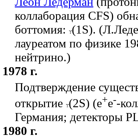
Леон Ледерман
(протон
коллаборация CFS) обн
боттомия:
(1S). (Л.Лед
лауреатом по физике 19
нейтрино.)
1978 г.
Подтверждение сущест
+
-
открытие
(2S) (e
e
-ко
Германия; детекторы P
1980 г.