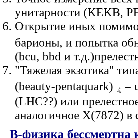
унитарности (KEKB, PE
Открытие иных помим
барионы, и попытка об
(bcu, bbd и т.д.)прелес
"Тяжелая экзотика" тип
(beauty-pentaquark)
= 
(LHC??) или прелестное
аналогичное X(7872) в 
B-физика бессмертна 