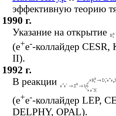
эффективную теорию т
1990 г.
Указание на открытие
+
-
(e
e
-коллайдер CESR, 
II).
1992 г.
В реакции
+
-
(e
e
-коллайдер LEP, C
DELPHY, OPAL).