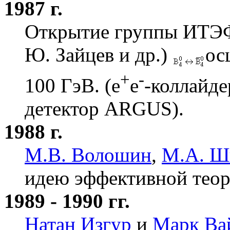
1987 г.
Открытие группы ИТЭФ
Ю. Зайцев и др.)
ос
+
-
100 ГэВ. (e
e
-коллайд
детектор ARGUS).
1988 г.
М.В. Волошин
,
М.А. Ш
идею эффективной теор
1989 - 1990 гг.
Натан Изгур
и
Марк Ва