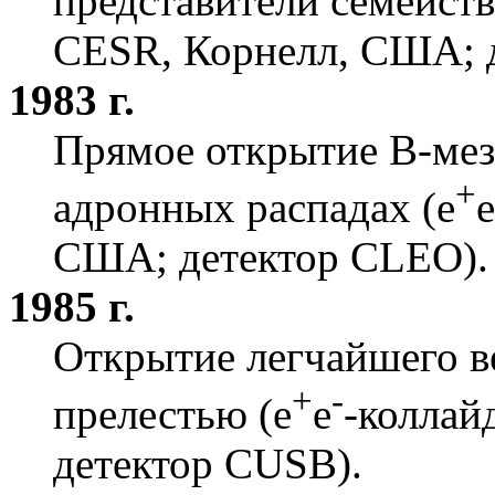
представители семейст
CESR, Корнелл, США; 
1983 г.
Прямое открытие B-мез
+
адронных распадах (e
e
США; детектор CLEO).
1985 г.
Открытие легчайшего в
+
-
прелестью (e
e
-коллай
детектор CUSB).