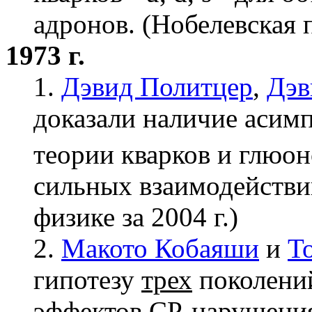
адронов. (Нобелевская
1973 г.
1.
Дэвид Политцер
,
Дэв
доказали наличие асим
теории кварков и глюон
сильных взаимодействи
физике за 2004 г.)
2.
Макото Кобаяши
и
Т
гипотезу
трех
поколений
эффектов CP-нарушения