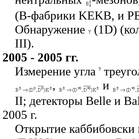
(B-фабрики KEKB, и PEP
Обнаружение
(1D) (ко
III).
2005 - 2005 гг.
Измерение угла
треуго
,
и
II; детекторы Belle и Ba
2005 г.
Открытие каббибовски 