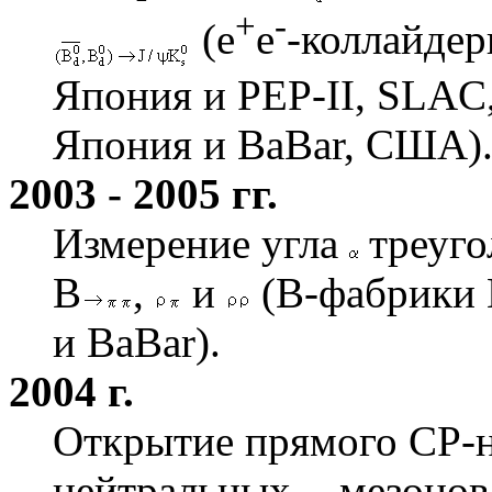
+
-
(e
e
-коллайде
Япония и PEP-II, SLAC
Япония и BaBar, США)
2003 - 2005 гг.
Измерение угла
треуго
В
,
и
(B-фабрики 
и BaBar).
2004 г.
Открытие прямого CP-н
нейтральных
-мезонов