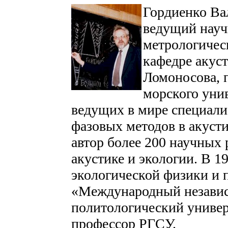
Гордиенко Вал
ведущий науч
метрологичес
кафедре акус
Ломоносова, 
морского унив
ведущих в мире специалис
фазовых методов в акусти
автор более 200 научных 
акустике и экологии. В 19
экологической физики и
«Международный независ
политологический универс
профессор РГСУ.