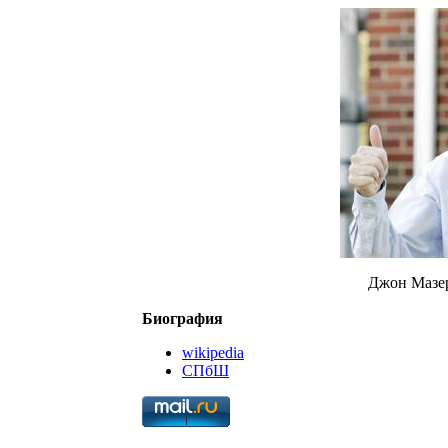
Джон Мазе
Биография
wikipedia
СПбШ