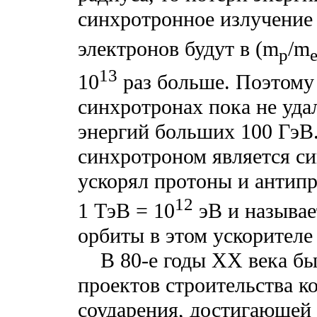
синхротронное излучение
электронов будут в (m
/m
p
13
10
раз больше. Поэтому
синхротронах пока не уда
энергий бoльших 100 Гэ
синхротроном является с
ускорял протоны и антип
12
1 ТэВ = 10
эВ и называе
орбиты в этом ускорителе 
В 80-е годы ХХ века был
проектов строительства к
соударения, достигающей 