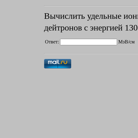
Вычислить удельные ион
дейтронов с энергией
13
Ответ:
МэВ/см