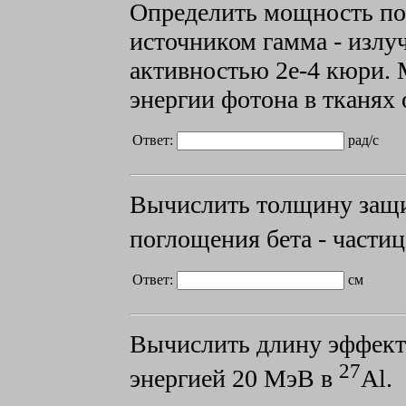
Определить мощность по
источником гамма - излу
активностью 2е-4 кюри. М
энергии фотона в тканях
Ответ:
рад/с
Вычислить толщину защи
поглощения бета - части
Ответ:
см
Вычислить длину эффекти
27
энергией
20 МэВ в
Al.