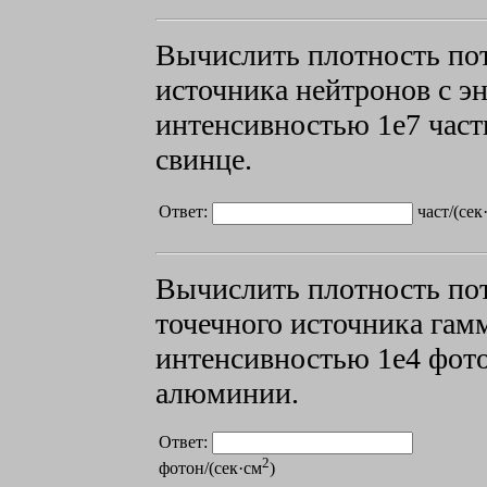
Вычислить плотность пот
источника нейтронов с э
интенсивностью 1е7 част
свинце.
Ответ:
част/(сек
Вычислить плотность пот
точечного источника гамм
интенсивностью 1е4 фото
алюминии.
Ответ:
2
фотон/(сек·см
)