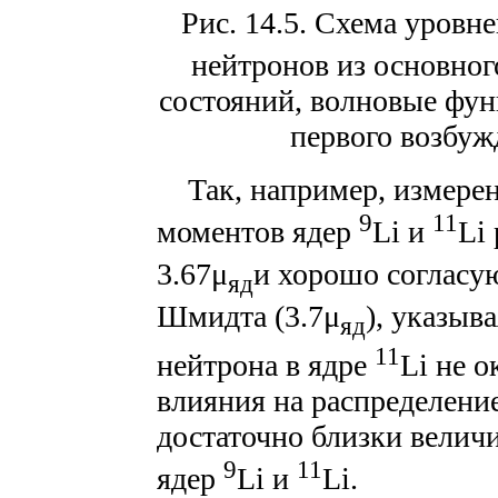
Рис. 14.5. Схема уровн
нейтронов из основного
состояний, волновые функц
первого возбуж
Так, например, измерен
9
11
моментов ядер
Li и
Li
3.67μ
и хорошо согласую
яд
Шмидта (3.7μ
), указыв
яд
11
нейтрона в ядре
Li не 
влияния на распределение
достаточно близки вели
9
11
ядер
Li и
Li.