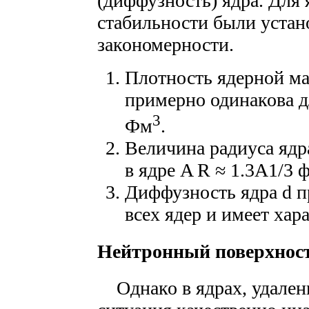
(диффузность) ядра. Для
стабильности были уста
закономерности.
Плотность ядерной ма
примерно одинакова дл
3
Фм
.
Величина радиуса ядр
в ядре A R ≈ 1.3A1/3 
Диффузность ядра d п
всех ядер и имеет хар
Нейтронный поверхнос
Однако в ядрах, удален