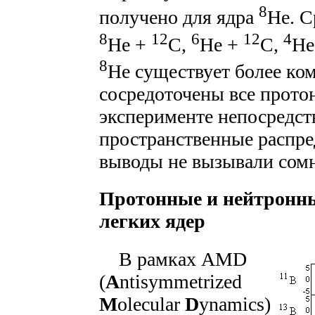
8
получено для ядра
He. С
8
12
6
12
4
He +
C,
He +
C,
He
8
He существует более ко
сосредоточены все протон
эксперименте непосредст
пространственные распре
выводы не вызывали сом
Протонные и нейтронны
легких ядер
В рамках AMD
(
A
ntisymmetrized
M
olecular
D
ynamics)