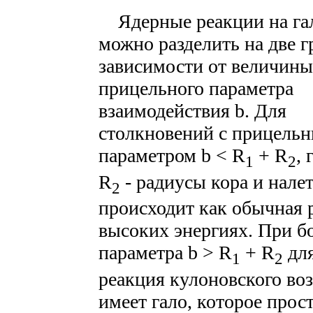
Ядерные реакции на га
можно разделить на две г
зависимости от величины
прицельного параметра
взаимодействия b. Для
столкновений с прицель
параметром b < R
+ R
, 
1
2
R
- радиусы кора и нале
2
происходит как обычная 
высоких энергиях. При б
параметра b > R
+ R
для
1
2
реакция кулоновского воз
имеет гало, которое прос