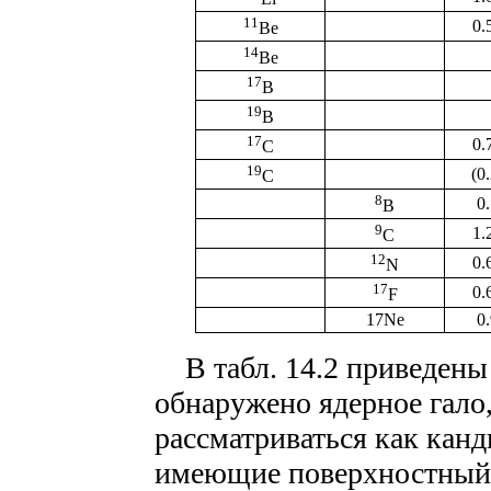
11
0.
Be
14
Be
17
B
19
B
17
0.
C
19
(0
C
8
0
B
9
1.
C
12
0.
N
17
0.
F
17Ne
0
В табл. 14.2 приведены 
обнаружено ядерное гало,
рассматриваться как канд
имеющие поверхностный