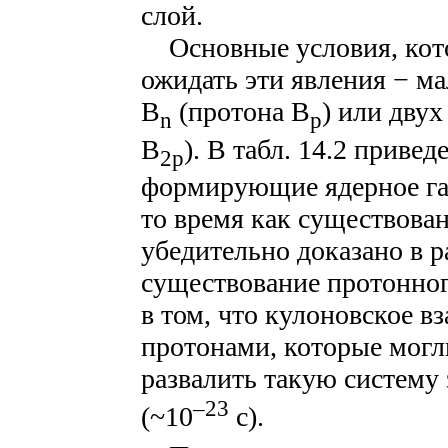
слой.
Основные условия, кот
ожидать эти явления − м
B
(протона B
) или дву
n
p
B
). В табл. 14.2 приве
2p
формирующие ядерное гал
то время как существован
убедительно доказано в 
существование протонног
в том, что кулоновское в
протонами, которые могл
развалить такую систему 
–23
(~10
c).