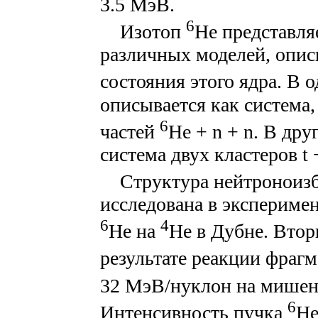
3.5 МэВ.
6
Изотоп
He представля
различных моделей, опи
состояния этого ядра. В 
описывается как система,
6
частей
He + n + n. В др
система двух кластеров t +
Структура нейтроноизб
исследована в экспериме
6
4
He на
He в Дубне. Вто
результате реакции фраг
32 МэВ/нуклон на мише
6
Интенсивность пучка
He