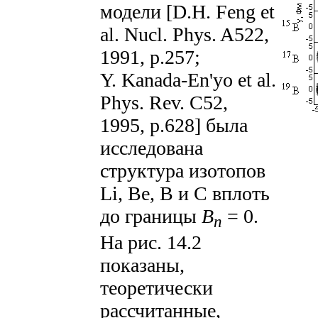
модели [D.H. Feng et
al. Nucl. Phys. A522,
1991, p.257;
Y. Kanada-En'yo et al.
Phys. Rev. C52,
1995, p.628] была
исследована
структура изотопов
Li, Be, B и C вплоть
до границы
B
= 0.
n
На рис. 14.2
показаны,
теоретически
рассчитанные,