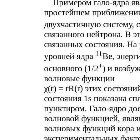
Примером гало-ядра яв
простейшем приближении
двухчастичную систему, 
связанного нейтрона. В э
связанных состояния. На 
11
уровней ядра
Be, энерг
+
основного (1/2
) и возбу
волновые функции
χ(r) = rR(r) этих состоя
состояния 1s показана сп
пунктиром. Гало-ядро до
волновой функцией, явл
волновых функций кора и
экспериментальных факто