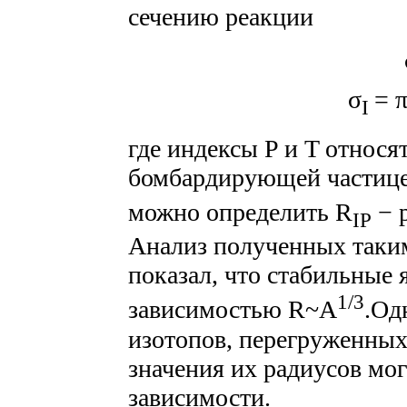
сечению реакции
σ
= 
I
где индексы P и T относя
бомбардирующей частице
можно определить R
− 
IP
Анализ полученных таким
показал, что стабильные
1/3
зависимостью R~A
.Од
изотопов, перегруженных
значения их радиусов мог
зависимости.