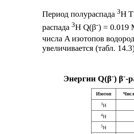
3
Период полураспада
H T
3
-
распада
H Q(β
) = 0.019
числа A изотопов водород
увеличивается (табл. 14.3)
-
-
Энергии Q(β
) β
-р
Изотоп
Числ
3
H
4
H
5
H