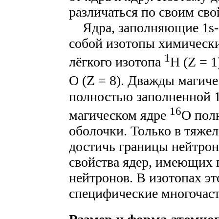
различаться по своим сво
Ядра, заполняющие 1s-,
собой изотопы химически
1
лёгкого изотопа
H (Z = 
O (Z = 8). Дважды магич
полностью заполненной 1
16
магическом ядре
O пол
оболочки. Только в тяжел
достичь границы нейтрон
свойства ядер, имеющих
нейтронов. В изотопах э
специфические многочаст