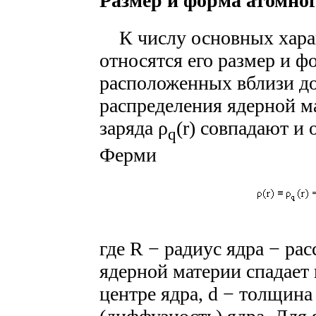
Размер и форма атомног
К числу основных харак
относятся его размер и ф
расположенных вблизи до
распределения ядерной ма
заряда ρ
(r) совпадают и
q
Ферми
где R − радиус ядра − ра
ядерной материи спадает в
центре ядра, d − толщина