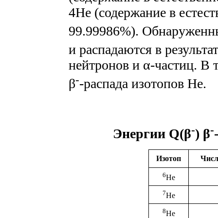
4He (содержание в естес
99.99986%). Обнаруженн
и распадаются в результат
нейтронов и α-частиц. В 
-
β
-распада изотопов He.
-
-
Энергии Q(β
) β
Изотоп
Числ
6
He
7
He
8
He