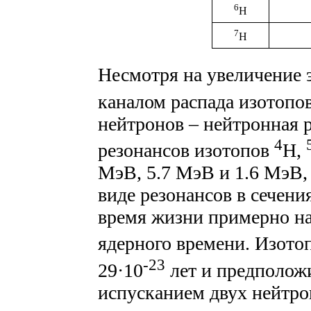
6
H
7
H
Несмотря на увеличение 
каналом распада изотопо
нейтронов – нейтронная
4
резонансов изотопов
H,
МэВ, 5.7 МэВ и 1.6 МэВ, 
виде резонансов в сечени
время жизни примерно на
ядерного времени. Изото
-23
29·10
лет и предположи
испусканием двух нейтро