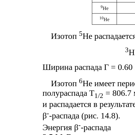
9
He
10
He
5
Изотоп
He распадаетс
3
H
Ширина распада Г = 0.60
6
Изотоп
He имеет пери
полураспада T
= 806.7 
1/2
и распадается в результат
-
β
-распада (рис. 14.8).
-
Энергия β
-распада