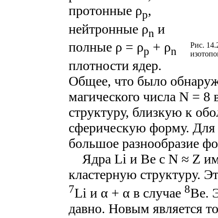
протонные ρ
,
p
нейтронные ρ
и
n
полные ρ = ρ
+ ρ
Рис. 14
p
n
изотопо
плотности ядер.
Общее, что было обнаруже
магического числа N = 8
структуру, близкую к обо
сферическую форму. Для 
большое разнообразие фо
Ядра Li и Be с N ≈ Z и
кластерную структуру. Это
7
8
Li и α + α в случае
Be. 
давно. Новым является то