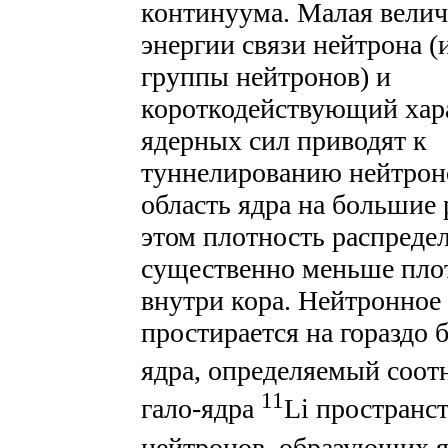
континуума. Малая вели
энергии связи нейтрона (
группы нейтронов) и
короткодействующий хар
ядерных сил приводят к
туннелированию нейтро
область ядра на большие 
этом плотность распред
существенно меньше пло
внутри кора. Нейтронное
простирается на гораздо 
ядра, определяемый соот
11
гало-ядра
Li пространс
нейтронов, образующих я