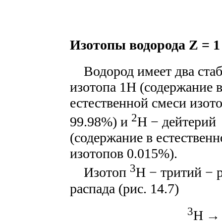
Изотопы водорода Z = 1
Водород имеет два ста
изотопа 1H (содержание 
естественной смеси изот
2
99.98%) и
H − дейтерий
(содержание в естественн
изотопов 0.015%).
3
Изотоп
H − тритий − р
распада (рис. 14.7)
3
H