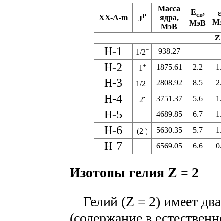
Масса
E
,
ε
св
P
XX-A-m
ядра,
J
M
MэВ
MэВ
Z
H-1
+
938.27
1/2
H-2
+
1875.61
2.2
1
1
H-3
+
2808.92
8.5
2
1/2
H-4
-
3751.37
5.6
1
2
H-5
4689.85
6.7
1
H-6
-
5630.35
5.7
1
(2
)
H-7
6569.05
6.6
0
Изотопы гелия Z = 2
Гелий (Z = 2) имеет два
(содержание в естественн