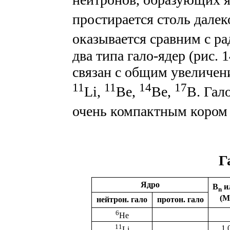
простирается столь далек
оказывается сравним с р
два типа гало-ядер (рис. 
связан с общим увеличени
11
11
14
17
Li,
Be,
Be,
B. Гал
очень компактным кором 
Г
Ядро
B
и
n
(М
нейтрон. гало
протон. гало
6
He
11
1.
Li