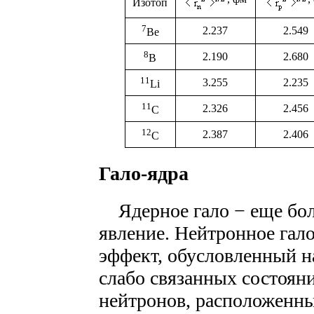
Изотоп
7
2.237
2.549
Be
8
2.190
2.680
B
11
3.255
2.235
Li
11
2.326
2.456
C
12
2.387
2.406
C
Гало-ядра
Ядерное гало − еще бол
явление. Нейтронное гало
эффект, обусловленный 
слабо связанных состоян
нейтронов, расположенн