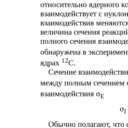
относительно ядерного к
взаимодействует с нуклон
взаимодействия меняются
величина сечения реакци
полного сечения взаимоде
обнаружена в эксперимен
12
ядрах
С.
Сечение взаимодействи
между полным сечением 
взаимодействия σ
E
σ
I
Обычно полагают, что с