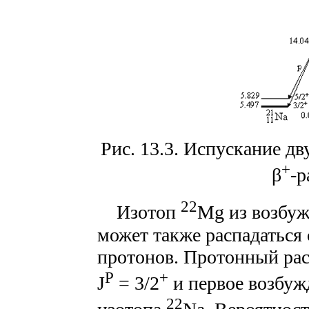
Рис. 13.3. Испускание д
+
β
-р
22
Изотоп
Mg из возбуж
может также распадаться
протонов. Протонный рас
P
+
J
= 3/2
и первое возбуж
22