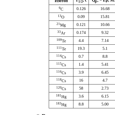
T
, с
Q
− Ep, М
Изотоп
1/2
β+
9
0.126
16.68
C
13
0.09
15.81
O
21
0.121
10.66
Mg
33
0.174
9.32
Ar
109
4.4
7.14
Te
111
19.3
5.1
Te
114
0.7
8.8
Cs
115
1.4
5.41
Cs
116
3.9
6.45
Cs
118
16
4.7
Cs
120
58
2.73
Cs
181
3.6
6.15
Hg
183
8.8
5.00
Hg