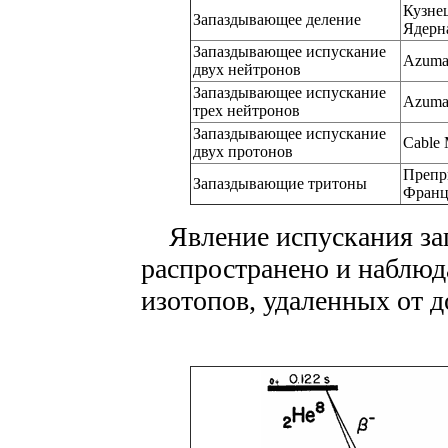
Кузнец
Запаздывающее деление
Ядерна
Запаздывающее испускание
Azuma 
двух нейтронов
Запаздывающее испускание
Azuma 
трех нейтронов
Запаздывающее испускание
Cable M
двух протонов
Препр
Запаздывающие тритоны
Франц
Явление испускания за
распространено и наблюд
изотопов, удаленных от 