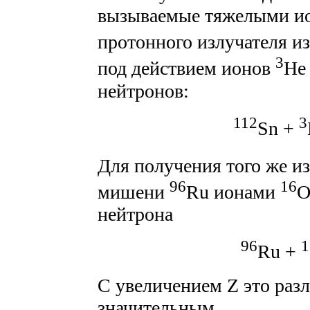
вызываемые тяжелыми ио
протонного излучателя и
3
под действием ионов
He
нейтронов:
112
3
Sn +
Для получения того же и
96
16
мишени
Ru ионами
O
нейтрона
96
1
Ru +
С увеличением Z это разл
значительным.