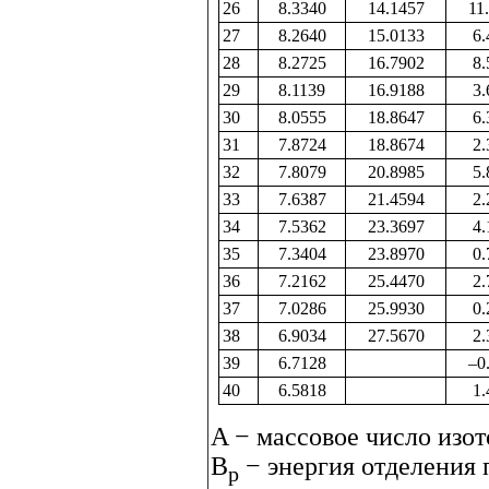
26
8.3340
14.1457
11
27
8.2640
15.0133
6.
28
8.2725
16.7902
8.
29
8.1139
16.9188
3.
30
8.0555
18.8647
6.
31
7.8724
18.8674
2.
32
7.8079
20.8985
5.
33
7.6387
21.4594
2.
34
7.5362
23.3697
4.
35
7.3404
23.8970
0.
36
7.2162
25.4470
2.
37
7.0286
25.9930
0.
38
6.9034
27.5670
2.
39
6.7128
–0
40
6.5818
1.
A − массовое число изото
B
− энергия отделения 
p