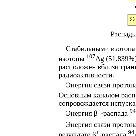
Распады
Стабильными изотопами
107
изотопы
Ag (51.839%
расположен вблизи гра
радиоактивности.
Энергия связи протон
Основным каналом распа
сопровождается испуск
+
94
Энергия β
-распада
Энергия связи протона
+
94
результате β
-распада