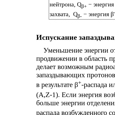
нейтрона, Q
− энергия
β+
захвата, Q
− энергия β
β-
Испускание запаздыв
Уменьшение энергии от
продвижении в область 
делает возможным радио
запаздывающих протонов (
+
в результате β
-распада и
(A,Z-1). Если энергия во
больше энергии отделени
распада возбужденного со