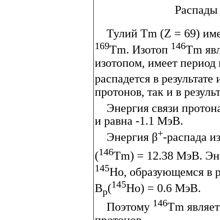
Распады
Тулий Tm (Z = 69) име
169
146
Tm. Изотоп
Tm яв
изотопом, имеет период
распадется в результат
протонов, так и в резул
Энергия связи протона
и равна -1.1 МэВ.
+
Энергия β
-распада и
146
(
Tm) = 12.38 МэВ. Эн
145
Ho, образующемся в р
145
B
(
Ho) = 0.6 МэВ.
p
146
Поэтому
Tm являет
протонов