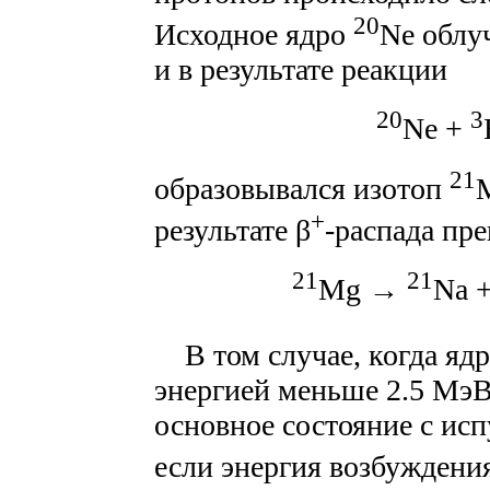
20
Исходное ядро
Ne облу
и в результате реакции
20
3
Ne +
21
образовывался изотоп
+
результате β
-распада пр
21
21
Mg →
Na +
В том случае, когда яд
энергией меньше 2.5 МэВ
основное состояние с исп
если энергия возбуждени