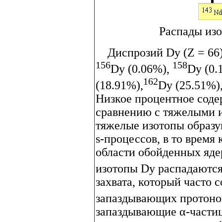
Распады из
Диспрозий Dy (Z = 66) 
156
158
Dy (0.06%),
Dy (0.
162
(18.91%),
Dy (25.51%)
Низкое процентное соде
сравнению с тяжелыми и
тяжелые изотопы образую
s-процессов, в то время
области обойденных яде
изотопы Dy распадаются 
захвата, который часто
запаздывающих протоно
запаздывающие α-части