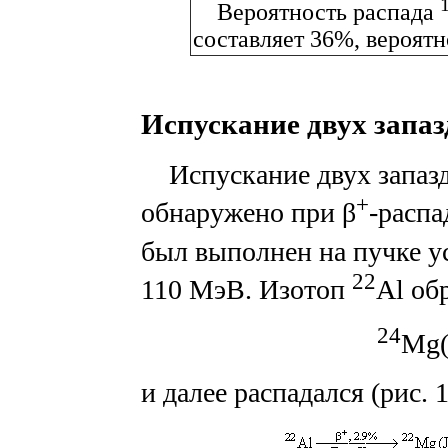
Вероятность распада
составляет 36%, вероятн
Испускание двух запа
Испускание двух запаз
+
обнаружено при β
-распа
был выполнен на пучке 
22
110 МэВ. Изотоп
Al об
24
Mg
и далее распадался (рис. 