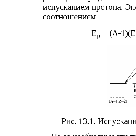
испусканием протона. Эн
соотношением
E
= (A-1)(
p
Рис. 13.1. Испуска