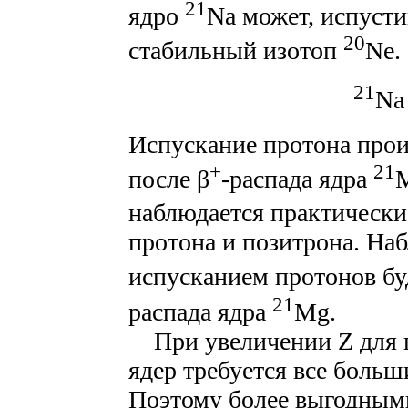
21
ядро
Na может, испусти
20
стабильный изотоп
Ne.
21
N
Испускание протона прои
+
21
после β
-распада ядра
наблюдается практически
протона и позитрона. Наб
испусканием протонов бу
21
распада ядра
Mg.
При увеличении Z для 
ядер требуется все боль
Поэтому более выгодным