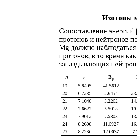
Изотопы м
Сопоставление энергий β
протонов и нейтронов по
Mg должно наблюдаться
протонов, в то время ка
запаздывающих нейтрон
B
A
ε
p
19
5.8405
–1.5612
20
6.7235
2.6454
23
21
7.1048
3.2262
14
22
7.6627
5.5018
19
23
7.9012
7.5803
13
24
8.2608
11.6927
16
25
8.2236
12.0637
7.