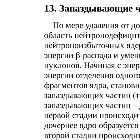
13. Запаздывающие 
По мере удаления от дол
область нейтронодефицитн
нейтроноизбыточных ядер
энергии β-распада и уме
нуклонов. Начиная с энер
энергии отделения одног
фрагментов ядра, станов
запаздывающих частиц (та
запаздывающих частиц – 
первой стадии происходит
дочернее ядро образуется
второй стадии происходит