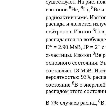
существуют. На рис. по
8
8
8
изотопов
He,
Li,
Be и
радиоактивными. Изото
распада и является изл
8
нейтронов. Изотоп
Li в
распадается на возбужд
+
E* = 2.90 МэВ, JP = 2
с 
8
α-частицы. Изотоп
Be р
основного состояния. Эн
составляет 18 МэВ. Изо
вероятностью 93% распа
8
состояние
B с энергие
распадом этого состояни
8
В 7% случаев распад
B 