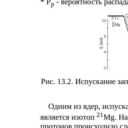
* Р
- вероятность распад
р
Рис. 13.2. Испускание з
Одним из ядер, испуск
21
является изотоп
Mg. На
протонов происходило сл