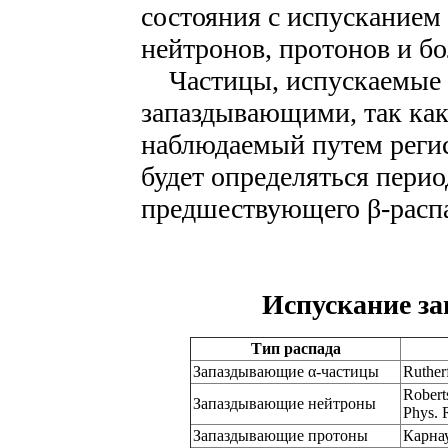
состояния с испусканием
нейтронов, протонов и бо
Частицы, испускаемые в
запаздывающими, так как
наблюдаемый путем реги
будет определяться пери
предшествующего β-распа
Испускание з
Тип распада
Запаздывающие α-частицы
Ruther
Robert
Запаздывающие нейтроны
Phys. 
Запаздывающие протоны
Карнау