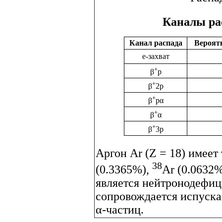
Каналы ра
Канал распада
Вероят
е-захват
+
β
p
+
β
2p
+
β
pα
+
β
α
+
β
3p
Аргон Ar (Z = 18) имеет
38
(0.3365%),
Ar (0.0632
является нейтронодефиц
сопровождается испуск
α-частиц.