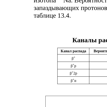
изотопа
Na. Вероятнос
запаздывающих протонов 
таблице 13.4.
Каналы ра
Канал распада
Вероят
+
β
+
β
p
+
β
2p
+
β
α