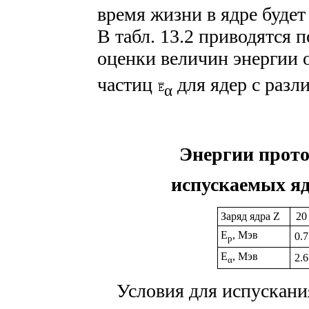
время жизни в ядре буде
В табл. 13.2 приводятся
оценки величин энергии 
частиц
для ядер с разл
α
Энергии прото
испускаемых яд
Заряд ядра Z
20
E
, Мэв
0.7
p
E
, Мэв
2.6
α
Условия для испускани