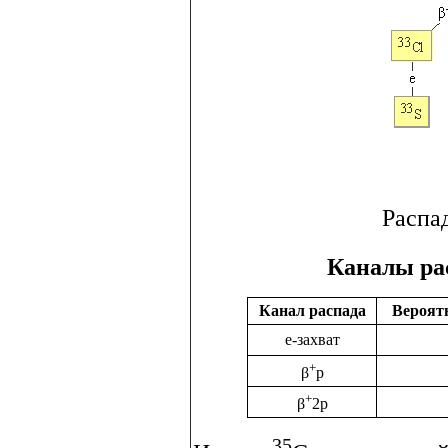
Распа
Каналы ра
Канал распада
Вероят
e-захват
+
β
p
+
β
2p
35