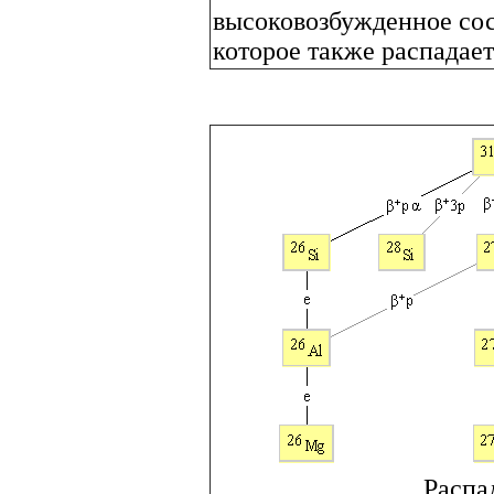
высоковозбужденное со
которое также распадает
Распа