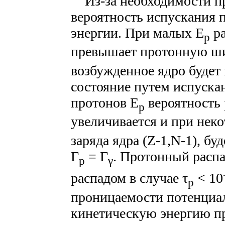
Из-за необходимости пр
вероятность испускания п
энергии. При малых E
ра
p
превышает протонную ш
возбужденное ядро будет 
состояние путем испускан
протонов E
вероятность 
p
увеличивается и при нек
заряда ядра (Z-1,N-1), б
Г
= Г
. Протонный распа
p
γ
распадом в случае τ
< 10
p
проницаемости потенциа
кинетическую энергию п