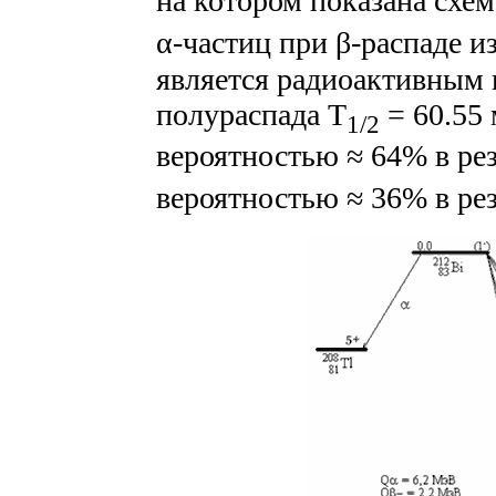
на котором показана схе
α-частиц при β-распаде и
является радиоактивным 
полураспада T
= 60.55 
1/2
вероятностью ≈ 64% в рез
вероятностью ≈ 36% в рез