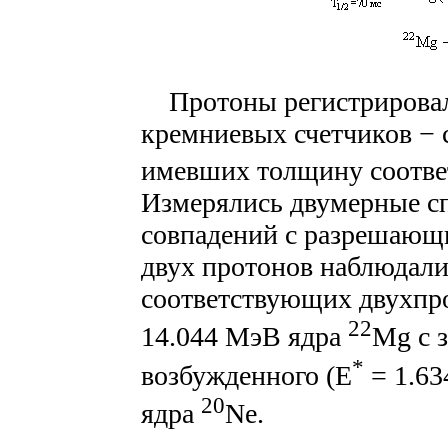
Протоны регистрировали
кремниевых счетчиков − 
имевших толщину соответ
Измерялись двумерные с
совпадений с разрешающи
двух протонов наблюдали
соответствующих двухпр
22
14.044 МэВ ядра
Mg с 
*
возбужденного (E
= 1.63
20
ядра
Ne.