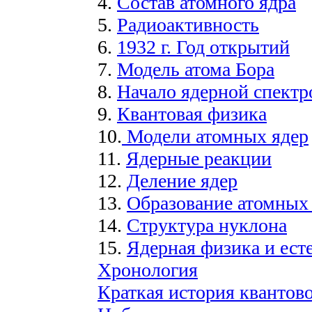
4.
Состав атомного ядра
5.
Радиоактивность
6.
1932 г. Год открытий
7.
Модель атома Бора
8.
Начало ядерной спект
9.
Квантовая физика
10.
Модели атомных ядер
11.
Ядерные реакции
12.
Деление ядер
13.
Образование атомных
14.
Структура нуклона
15.
Ядерная физика и ест
Хронология
Краткая история квантов