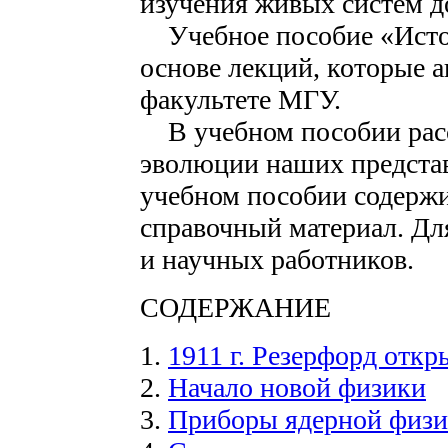
изучения живых систем д
Учебное пособие «Истор
основе лекций, которые а
факультете МГУ.
В учебном пособии рас
эволюции наших представ
учебном пособии содерж
справочный материал. Дл
и научных работников.
СОДЕРЖАНИЕ
1.
1911 г. Резерфорд откр
2.
Начало новой физики
3.
Приборы ядерной физ