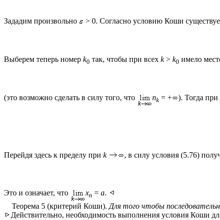
Зададим произвольно
> 0. Согласно условию Коши существуе
Выберем теперь номер
k
так, чтобы при всех
k
>
k
имело мест
0
0
(это возможно сделать в силу того, что
n
= +
). Тогда при
k
Перейдя здесь к пределу при
k
, в силу условия (5.76) полу
Это и означает, что
x
=
a
.
n
Теорема 5 (критерий Коши).
Для того чтобы последовательн
Действительно, необходимость выполнения условия Коши для