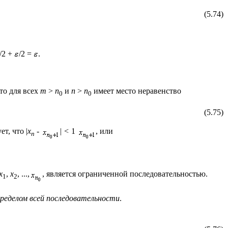
(5.74)
/2 +
/2 =
.
что для всех
m
>
n
и
n
>
n
имеет место неравенство
0
0
(5.75)
ет, что |
x
-
| <
1
, или
n
x
,
x
, ...,
, является ограниченной последовательностью.
1
2
 пределом всей последовательности
.