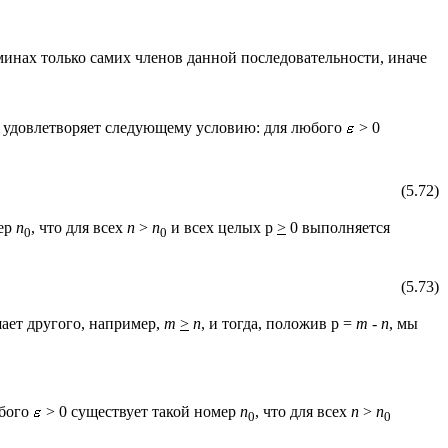
минах только самих членов данной последовательности, иначе
а удовлетворяет следующему условию: для любого
> 0
(5.72)
мер
n
, что для всех
n
>
n
и всех целых p
>
0 выполняется
0
0
(5.73)
ает другого, например,
m
>
n
, и тогда, положив p =
m
-
n
, мы
юбого
> 0 существует такой номер
n
, что для всех
n
>
n
0
0