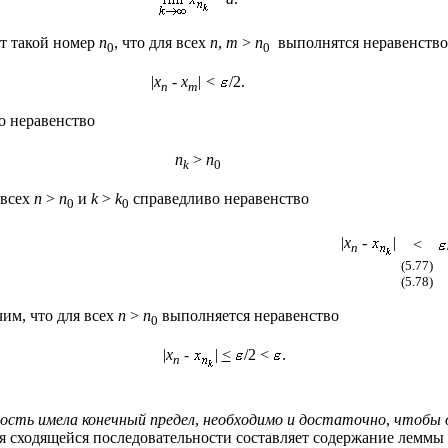
т такой номер
n
, что для всех
n
,
m
>
n
выполнятся неравенство
0
0
|
x
-
x
| <
/2.
n
m
о неравенство
n
>
n
k
0
 всех
n
>
n
и
k
>
k
справедливо неравенство
0
0
|
x
-
|
<
n
(5.77)
(5.78)
чим, что для всех
n
>
n
выполняется неравенство
0
|
x
-
|
<
/2 <
.
n
ость имела конечный предел
,
необходимо и достаточно
,
чтобы о
 сходящейся последовательности составляет содержание леммы 