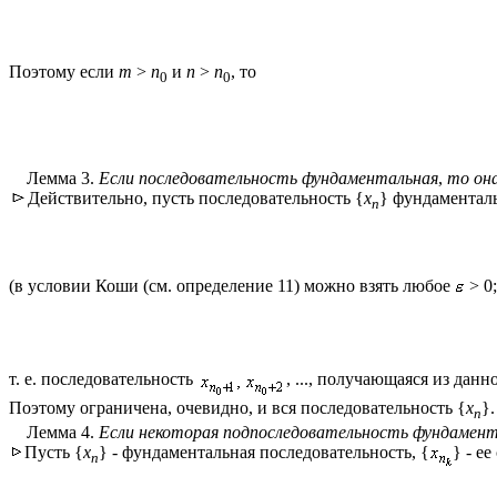
Поэтому если
m
>
n
и
n
>
n
, то
0
0
Лемма 3.
Если последовательность фундаментальная
,
то он
Действительно, пусть последовательность {
x
} фундаменталь
n
(в условии Коши (см. определение 11) можно взять любое
> 0
т. е. последовательность
, ..., получающаяся из дан
Поэтому ограничена, очевидно, и вся последовательность {
x
}
n
Лемма 4.
Если некоторая подпоследовательность фундамент
Пусть {
x
} - фундаментальная последовательность, {
} - е
n