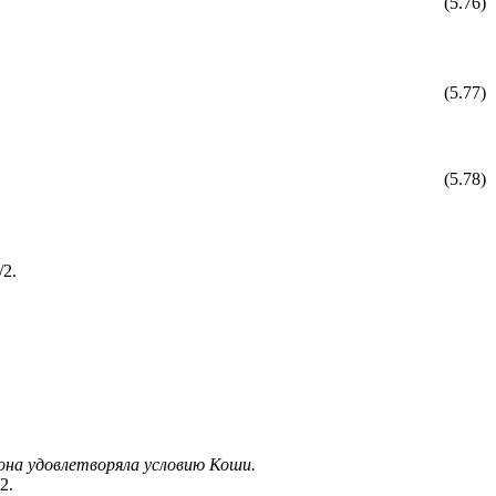
(5.76)
(5.77)
(5.78)
/2.
на удовлетворяла условию Коши.
2.