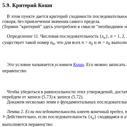
5.9. Критерий Коши
В этом пункте дается критерий сходимости последовательности
говоря, без привлечения значения самого предела.
(Термин "критерий" здесь употреблен в смысле "необходимое и
Определение 11. Числовая последовательность {
x
},
n
= 1, 2,
n
существует такой номер
n
, что для всех
n
>
n
и
m
>
n
выполня
0
0
0
Это условие называется
условием
Коши
. Его можно записать
неравенство
Чтобы убедиться в равносильности этих утверждений, достато
перейдем от записи (5.73) к записи (5.72).
Докажем несколько лемм о фундаментальных последовательн
Лемма 2.
Если последовательность имеет конечный предел
,
Действительно, если последовательность {
x
} сходящаяся и
a
n
выполняется неравенство