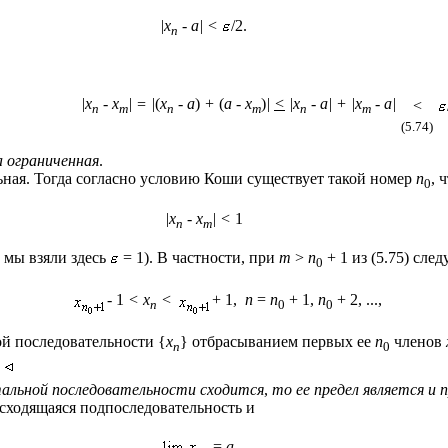
|
x
-
a| <
/2.
n
|
x
-
x
| = |
(
x
-
a
)
+
(
a
-
x
)
|
<
|x
-
a| + |x
-
a|
<
n
m
n
m
n
m
(5.74)
а ограниченная
.
ная. Тогда согласно условию Коши существует такой номер
n
, 
0
|
x
-
x
| <
1
n
m
; мы взяли здесь
= 1). В частности, при
m
>
n
+ 1 из (5.75) следу
0
- 1
< x
<
+ 1,
n
=
n
+ 1,
n
+ 2, ...,
n
0
0
ной последовательности {
x
} отбрасыванием первых ее
n
членов
n
0
.
альной последовательности сходится
,
то ее предел является и
е сходящаяся подпоследовательность и
=
a
.