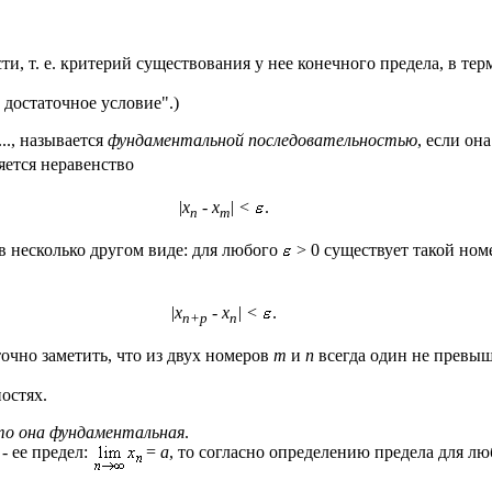
, т. е. критерий существования у нее конечного предела, в тер
 достаточное условие".)
 ..., называется
фундаментальной последовательностью
, если он
ется неравенство
|
x
-
x
| <
.
n
m
 в несколько другом виде: для любого
> 0 существует такой но
|
x
-
x
| <
.
n+p
n
чно заметить, что из двух номеров
m
и
n
всегда один не превыш
остях.
то она фундаментальная
.
- ее предел:
=
a
, то согласно определению предела для л