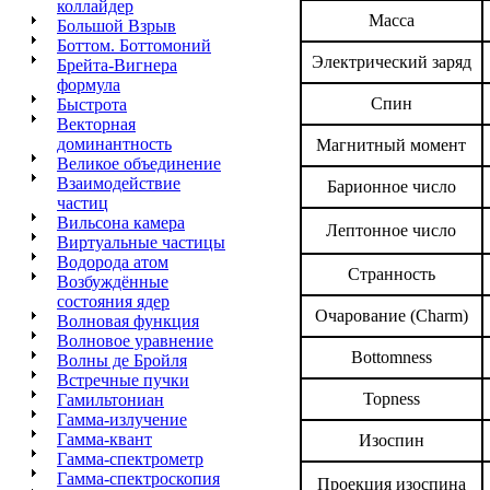
коллайдер
Масса
Большой Взрыв
Боттом. Боттомоний
Электрический заряд
Брейта-Вигнера
формула
Спин
Быстрота
Векторная
доминантность
Магнитный момент
Великое объединение
Взаимодействие
Барионное число
частиц
Вильсона камера
Лептонное число
Виртуальные частицы
Водорода атом
Странность
Возбуждённые
состояния ядер
Очарование (Charm)
Волновая функция
Волновое уравнение
Bottomness
Волны де Бройля
Встречные пучки
Topness
Гамильтониан
Гамма-излучение
Гамма-квант
Изоспин
Гамма-спектрометр
Гамма-спектроскопия
Проекция изоспина