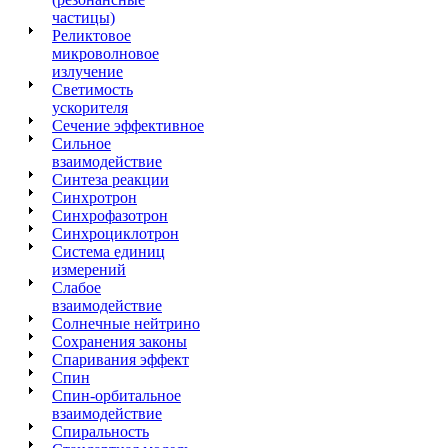
частицы)
Реликтовое
микроволновое
излучение
Светимость
ускорителя
Сечение эффективное
Сильное
взаимодействие
Синтеза реакции
Синхротрон
Синхрофазотрон
Синхроциклотрон
Система единиц
измерений
Слабое
взаимодействие
Солнечные нейтрино
Сохранения законы
С
паривания эффект
Спин
Спин-орбитальное
взаимодействие
Спиральность