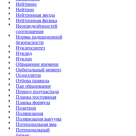
Нейтрино
Нейтрон
Нейтронная звезда
Нейтронная физика
Неопределённостей
соотношения
Нормы радиационной
безопасности
Нуклеосинтез
Нуклид
Нуклон
Обращение времени
Орбитальный момент
Осциллятор
Отбора правила
Пар образование
Период полураспада
Планка постоянная
Планка формула
Позитрон
Поляризация
Поляризация вакуума
Потенциальная яма
Потенциальный
барьер