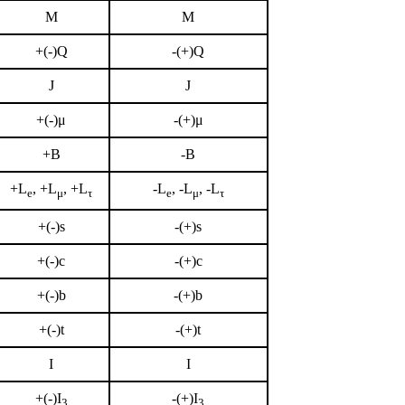
M
M
+(-)Q
-(+)Q
J
J
+(-)μ
-(+)μ
+B
-B
+L
, +L
, +L
-L
, -L
, -L
e
μ
τ
e
μ
τ
+(-)s
-(+)s
+(-)c
-(+)c
+(-)b
-(+)b
+(-)t
-(+)t
I
I
+(-)I
-(+)I
3
3