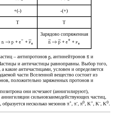
+(-)
-(+)
T
T
Зарядово сопряженная
астиц – антипротонов
, антинейтронов
и
 Частицы и античастицы равноправны. Выбор того,
 а какие античастицами, условен и определяется
даемой части Вселенной вещество состоит из
онов, положительно заряженных протонов и
озитрона они исчезают (аннигилируют),
и аннигиляции сильновзаимодействующих частиц,
+
-
0
+
-
0
 образуется несколько мезонов π
, π
, π
, K
, K
, K
.