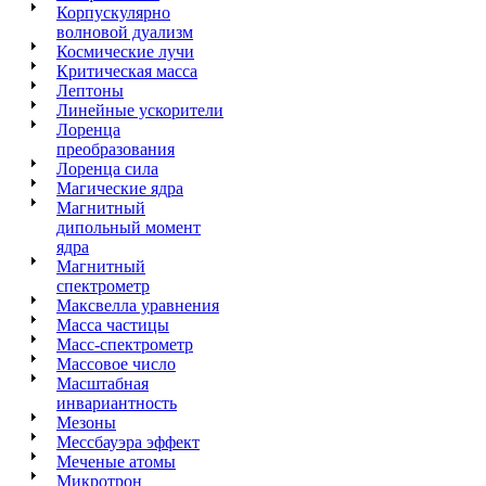
Корпускулярно
волновой дуализм
Космические лучи
Критическая масса
Лептоны
Линейные ускорители
Лоренца
преобразования
Лоренца сила
Магические ядра
Магнитный
дипольный момент
ядра
Магнитный
спектрометр
Максвелла уравнения
Масса частицы
Масс-спектрометр
Массовое число
Масштабная
инвариантность
Мезоны
Мессбауэра эффект
Меченые атомы
Микротрон