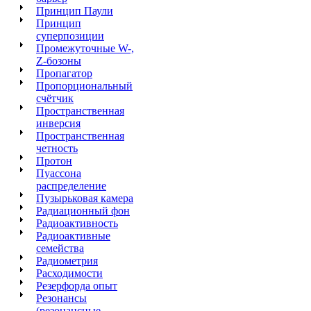
Принцип Паули
Принцип
суперпозиции
Промежуточные W-,
Z-бозоны
Пропагатор
Пропорциональный
счётчик
Пространственная
инверсия
Пространственная
четность
Протон
Пуассона
распределение
Пузырьковая камера
Радиационный фон
Радиоактивность
Радиоактивные
семейства
Радиометрия
Расходимости
Резерфорда опыт
Резонансы
(резонансные