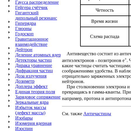
Гаусса распределение
Гейгера счётчик
Четность
Гигантский
дипольный резонанс
Время жизни
Гиперядра
Глюоны
Годоскоп
Схема распада
Гравитационное
взаимодействие
Дейтрон
Антивещество состоит из антич
Деление атомных ядер
+
Детекторы частиц
антиэлектронов - позитронов е
.
Дирака уравнение
какие частицы считать частицами,
Дифракция частиц
соображениями удобства. В наблю
Доза излучения
отрицательно заряженных электр
Дозиметр
нейтронов.
Доплера эффект
При столкновении электрона и п
Единая теория поля
превращаясь в гамма-кванты. Пр
Зарядовое сопряжение
например, протона и антипротона,
Зеркальные ядра
Избыток массы
(дефект массы)
См. также
Античастицы
Изобары
Изомерия ядерная
Изоспин