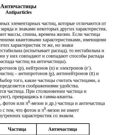
Античастицы
Antiparticles
ных элементарных частиц, которые отличаются от
 заряда и знаками некоторых других характеристик.
ют массы, спины, времена жизни. Если частица
ренними квантовыми характеристиками, имеющими
этих характеристик те же, но знаки
стабильна (испытывает распад), то нестабильна и
ни у них совпадают и совпадают способы распада
распада частиц на античастицы).
-
тонов (р), нейтронов (n) и электронов (е
).
частиц – антипротонов (
), антинейтронов (
) и
 Выбор того, какие частицы считать частицами, а
определяется соображениями удобства.
ся частица. При столкновении частица и
уют), превращаясь в гамма-кванты.
0
 фотон или π
-мезон и др.) частица и античастица
0
 с тем, что фотон и π
-мезон не имеет
нутренних характеристик со знаком.
Частица
Античастица