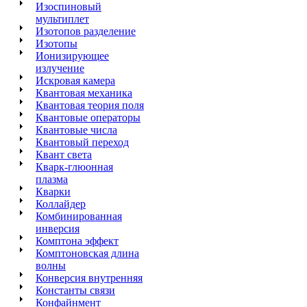
Изоспиновый
мультиплет
Изотопов разделение
Изотопы
Ионизирующее
излучение
Искровая камера
Квантовая механика
Квантовая теория поля
Квантовые операторы
Квантовые числа
Квантовый переход
Квант света
Кварк-глюонная
плазма
Кварки
Коллайдер
Комбинированная
инверсия
Комптона эффект
Комптоновская длина
волны
Конверсия
внутренняя
Константы связи
Конфайнмент