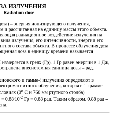
ЗА ИЗЛУЧЕНИЯ
Radiation dose
доза) – энергия ионизирующего излучения,
 и рассчитанная на единицу массы этого объекта.
еляющая радиационное воздействие излучения на
 вида излучения, его интенсивности, энергии его
нтного состава объекта. В процессе облучения доза
ощенная доза в единицу времени называется
меряется в греях (Гр). 1 Гр равен энергии в 1 Дж,
остранена внесистемная единица дозы – рад.
новского и гамма-) излучения определяют в
 электромагнитного облучения, которая в 1 грамме
о
словиях (0
С и 760 мм ртутного столба)
.
-2
 = 0.88
10
Гр = 0.88 рад. Таким образом, 0.88 рад –
ена.