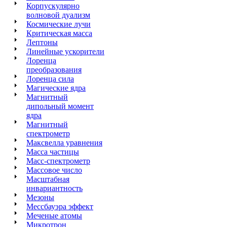
Корпускулярно
волновой дуализм
Космические лучи
Критическая масса
Лептоны
Линейные ускорители
Лоренца
преобразования
Лоренца сила
Магические ядра
Магнитный
дипольный момент
ядра
Магнитный
спектрометр
Максвелла уравнения
Масса частицы
Масс-спектрометр
Массовое число
Масштабная
инвариантность
Мезоны
Мессбауэра эффект
Меченые атомы
Микротрон