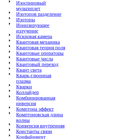
Изоспиновый
мультиплет
Изотопов разделение
Изотопы
Ионизирующее
излучение
Искровая камера
Квантовая механика
Квантовая теория поля
Квантовые операторы
Квантовые числа
Квантовый переход
Квант света
Кварк-глюонная
плазма
Кварки
Коллайдер
Комбинированная
инверсия
Комптона эффект
Комптоновская длина
волны
Конверсия
внутренняя
Константы связи
Конфайнмент