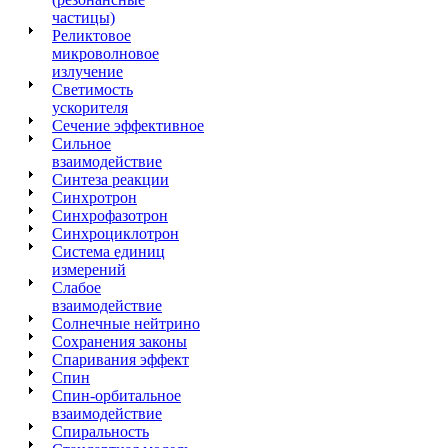
частицы)
Реликтовое
микроволновое
излучение
Светимость
ускорителя
Сечение эффективное
Сильное
взаимодействие
Синтеза реакции
Синхротрон
Синхрофазотрон
Синхроциклотрон
Система единиц
измерений
Слабое
взаимодействие
Солнечные нейтрино
Сохранения законы
С
паривания эффект
Спин
Спин-орбитальное
взаимодействие
Спиральность