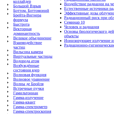
коллайдер
Воздействие радиации на ч
Большой Взрыв
Естественные источники р
Боттом. Боттомоний
Эффективные дозы облучени
Брейта-Вигнера
Радиационный риск при обл
формула
Семинар 10
Быстрота
Человек и радиация
Векторная
Основы биологического дей
доминантность
объекты
Великое объединение
Ионизирующее излучение и
Взаимодействие
Радиационно-гигиенически
частиц
Вильсона камера
Виртуальные частицы
Водорода атом
Возбуждённые
состояния ядер
Волновая функция
Волновое уравнение
Волны де Бройля
Встречные пучки
Гамильтониан
Гамма-излучение
Гамма-квант
Гамма-спектрометр
Гамма-спектроскопия