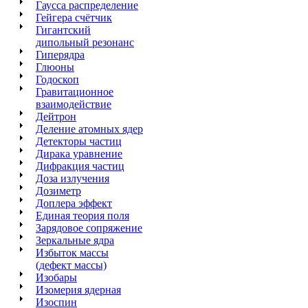
Гаусса распределение
Гейгера счётчик
Гигантский
дипольный резонанс
Гиперядра
Глюоны
Годоскоп
Гравитационное
взаимодействие
Дейтрон
Деление атомных ядер
Детекторы частиц
Дирака уравнение
Дифракция частиц
Доза излучения
Дозиметр
Доплера эффект
Единая теория поля
Зарядовое сопряжение
Зеркальные ядра
Избыток массы
(дефект массы)
Изобары
Изомерия ядерная
Изоспин