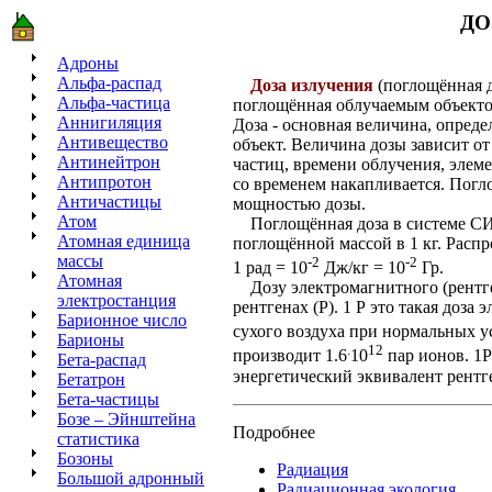
ДО
Адроны
Альфа-распад
Доза излучения
(поглощённая 
Альфа-частица
поглощённая облучаемым объектом
Аннигиляция
Доза - основная величина, опред
Антивещество
объект. Величина дозы зависит от
Антинейтрон
частиц, времени облучения, элеме
Антипротон
со временем накапливается. Погл
Античастицы
мощностью дозы.
Атом
Поглощённая доза в системе СИ из
Атомная единица
поглощённой массой в 1 кг. Распр
массы
-2
-2
1 рад = 10
Дж/кг = 10
Гр.
Атомная
Дозу электромагнитного (рентге
электростанция
рентгенах (Р). 1 Р это такая доза
Барионное число
сухого воздуха при нормальных у
Барионы
.
12
производит 1.6
10
пар ионов. 1Р
Бета-распад
энергетический эквивалент рентг
Бетатрон
Бета-частицы
Бозе – Эйнштейна
Подробнее
статистика
Бозоны
Радиация
Большой адронный
Радиационная экология