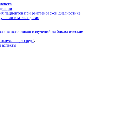
еловека
адиации
я пациентов при рентгеновской диагностике
учении в малых дозах
ствия источников излучений на биологические
 окружающая среда
\
е аспекты