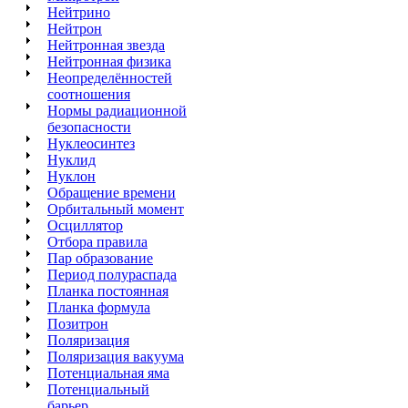
Нейтрино
Нейтрон
Нейтронная звезда
Нейтронная физика
Неопределённостей
соотношения
Нормы радиационной
безопасности
Нуклеосинтез
Нуклид
Нуклон
Обращение времени
Орбитальный момент
Осциллятор
Отбора правила
Пар образование
Период полураспада
Планка постоянная
Планка формула
Позитрон
Поляризация
Поляризация вакуума
Потенциальная яма
Потенциальный
барьер