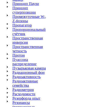
Принцип Паули
Принцип
суперпозиции
Промежуточные W-,
Z-бозоны
Пропагатор
Пропорциональный
счётчик
Пространственная
инверсия
Пространственная
четность
Протон
Пуассона
распределение
Пузырьковая камера
Радиационный фон
Радиоактивность
Радиоактивные
семейства
Радиометрия
Расходимости
Резерфорда опыт
Резонансы
(резонансные